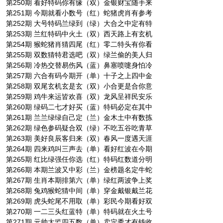
第250期 看好特码你有缘（双）金银财宝随手来
第251期 今期就看小数号（红）蛇猪虎肖有参考
第252期 大号特码兰绿到（绿）大合之中定有特
第253期 兰红特码中火土（双）西天路上有玄机
第254期 猴蛇猪肖猜四尾（红）零二特头有你看
第255期 双数猜特君选吧（双）绿兰偷的美人归
第256期 冷热交替易伤风（蓝）鼻塞喷嚏身怕冷
第257期 六合有码今期开（单）十子之上四中金
第258期 双尾玄机玄是玄（双）小合更是合你意
第259期 鸡牛来运皆欢喜（双）龙风呈祥民安乐
第260期 绿码二七才好买（蓝）特码必定在其中
第261期 兰兰绿绿自己定（兰）金木土中有数拣
第262期 绿色参码疑合双（绿）不吃五谷吃青草
第263期 美好良辰客归来（双）春风一度遇天涯
第264期 四来鸡叫三声去（单）看好红波在今期
第265期 红比绿强任你选（红）特码红数道分明
第266期 本期兰波又中彩（兰）金榜题名定牛蛇
第267期 生肖本期排第六（单）绿红两波争上奖
第268期 兔鸡猴蛇猜中间（单）穿金戴银戴兰花
第269期 虎头蛇尾不用取（单）彩民今期看好双
第270期 一二三头红蓝特（单）特码就在火土号
第271期 元帅太监四五数（单）卖定秀才有钱收