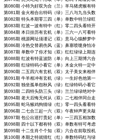
第080期 小特为好双为合（兰）羊马猪虎猴有特
第081期 金火相合出特码（绿）三八与九当头数
第082期 特头本期零三四（单）单数中特兰绿旺
第083期 红波一波有特中（红）零二四头看特开
第084期 本日挂历有玄机（单）三六一八可看特
第085期 桃源网址须谨记（双）意马心猿醉梦中
第086期 冷热交替易伤风（蓝）鼻塞喷嚏身怕冷
第087期 单数中了你才知（双）红红绿绿上期连
第088期 红波有特蓝波防（单）向上三期博六合
第089期 红绿特码小看它（单）木金火特一定中
第090期 二五四六有玄机（双）太子美女来相伴
第091期 牛羊相冲有玄机（绿）一生好色他第一
第092期 独坐孤单怨秋风（绿）红绿特码小看它
第093期 二四特头防三头（绿）兰兰绿绿绝对中
第094期 老大后悔无何从（双）二七相伴同台走
第095期 蛇马猴鸡狗猜绿（红）零一四头看看特
第096期 二七合三起一六（双）午夜钟声更夫敲
第097期 包公出巡打贵妃（单）一三四五相加数
第098期 四十以下都有特（双）单数有特可考虑
第099期 十二生肖个个知（双）六合在前取投机
第100期 本期之特就猜红（红）单数特码红与绿