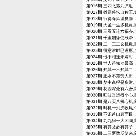
第016期 三四飞落九归迟，鼠
第017期 雄霸兽坛自称王,龙羊
第018期 行得春风望夏雨，龙
第019期 大圣一生多机灵,鼠牛
第020期 三看五连六福齐,虎蛇
第021期 千里姻缘使线牵，马
第022期 二一三二玄机数,鼠龙
第023期 得意浓时已遂愿,虎兔
第024期 恨不相逢未嫁时，狗
第025期 世人得知功最高，羊
第026期 知其一不知其二，狗
第027期 肥水不落旁人田，马
第028期 梦中说得是多财,虎兔
第029期 花园深处有六合,鼠蛇
第030期 旺波当运得小心,鼠虎
第031期 是八买八费心机,鼠龙
第032期 时机一到虎收尾,牛蛇
第033期 不识芦山真面目，兔
第034期 九九归一大团圆,鼠牛
第035期 有其父必有其子，马
第036期 二三两数反复来,鼠牛