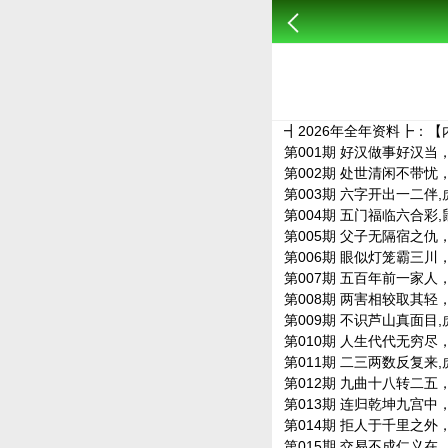
┫2026年全年资料┣：【内
第001期 好汉做事好汉当，羊
第002期 处世清闲不带忧，狗
第003期 六字开出一二伴,虎蛇
第004期 五门福临六合彩,鼠牛
第005期 父子无隔宿之仇，兔
第006期 眼似灯笼霸三川，牛
第007期 五百年前一家人，鼠
第008期 两害相较取其轻，鼠
第009期 不识芦山真面目,虎兔
第010期 人生代代无穷尽，虎
第011期 二三两数反复来,虎马
第012期 九曲十八转二五，猴
第013期 连归乾坤九宫中，狗
第014期 拒人于千里之外，狗
第015期 交易不成仁义在，兔