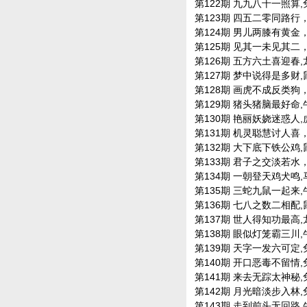
第122期 九九八十一照算,兔马
第123期 四五二零同路行，牛
第124期 男儿两膝有黄金，牛
第125期 见其一未见其二，狗
第126期 五方六土喜迎春,龙马
第127期 梦中说得是多财,鼠鸡
第128期 画虎不成反类狗，鼠
第129期 猪头猪脑最好命,牛兔
第130期 艳丽妖娆迷惑人,虎兔
第131期 机灵聪慧讨人喜，鸡
第132期 大下底下铁公鸡,鼠虎
第133期 君子之交淡若水，鸡
第134期 一朝登天鸡犬鸣,马羊
第135期 三蛇九鼠一起来,牛虎
第136期 七八之数二相配,鼠兔
第137期 世人得知功最高,龙蛇
第138期 眼似灯笼霸三川,牛羊
第139期 天字一发六可定,兔羊
第140期 开口恶毒不留情,兔龙
第141期 来去无踪太神秘,兔龙
第142期 月光暗淡步入林,兔蛇
第143期 走到前头无回路,牛马