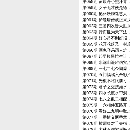
第058期 留取丹心照汗青，鼠
第059期 女子无才便是德，鸡
第060期 艳丽妖娆迷惑人，羊
第061期 护送唐僧成正果,龙蛇
第062期 三番四次皆大胜,鼠牛
第063期 行而世为天下法，龙
第064期 好心得不到好报，龙
第065期 花开花落又一村,鼠牛
第066期 画鬼容易画人难，龙
第067期 起早摸黑忙生计，龙
第068期 水远山遥难信实,虎龙
第069期 一七二七今期爆，狗
第070期 五门福临六合彩,牛猴
第071期 光棍不吃眼前亏，蛇
第072期 君子之交接如水，龙
第073期 四水长流水帘洞，羊
第074期 七八之数二相配，牛
第075期 一六相伴五路开，猴
第076期 看好二九明中取,虎龙
第077期 一番情义两番意，牛
第078期 横眉冷对千夫指，兔
第079期 大秋不信皆后悔,牛兔