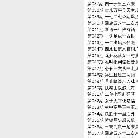
第037期 四一开出三八来，羊
第038期 古来万事贵天生,兔龙
第039期 一七二七今期爆,虎兔
第040期 回旋四八十二次,兔马
第041期 断送一生惟有酒，兔
第042期 一失足成千古恨，猪
第043期 一二出码六伴随，猪
第044期 四水长流水帘洞,羊鸡
第045期 花开花落又一村,鼠兔
第046期 准时报到谋福音,鼠兔
第047期 必有三六从中走,马羊
第048期 得过且过三两回，鸡
第049期 月光暗淡步入林,牛虎
第050期 挟泰山以超北海，鼠
第051期 二单七双乱弹琴，猴
第052期 女子无才便是福，猪
第053期 林中高手王中王,虎蛇
第054期 决胜于千里之外，猴
第055期 紧锁眉头想玄机，龙
第056期 三蛇九鼠一起来,鼠猴
第057期 回旋四八十二次,牛马