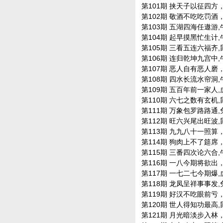
第101期 挟天子以征四方，羊
第102期 敬酒不吃吃罚酒，鸡
第103期 五湖四海任遨游,牛兔
第104期 起早摸黑忙生计,牛兔
第105期 三看五连六福齐,鼠兔
第106期 连归乾坤九宫中,牛马
第107期 恶人自有恶人磨，狗
第108期 四水长流水帘洞,牛虎
第109期 五百年前一家人,虎龙
第110期 六七之数有玄机,鼠蛇
第111期 万象包罗路路通,兔龙
第112期 旺六兴尾出旺波,鼠牛
第113期 九九八十一照算，鼠
第114期 狗肉上不了筵席，羊
第115期 三番四次论六合,牛兔
第116期 一八今期将欲出，兔
第117期 一七二七今期爆,虎马
第118期 龙凤呈祥事事发,兔龙
第119期 好汉不吃眼前亏，狗
第120期 世人得知功最高,鼠马
第121期 月光暗淡步入林，牛