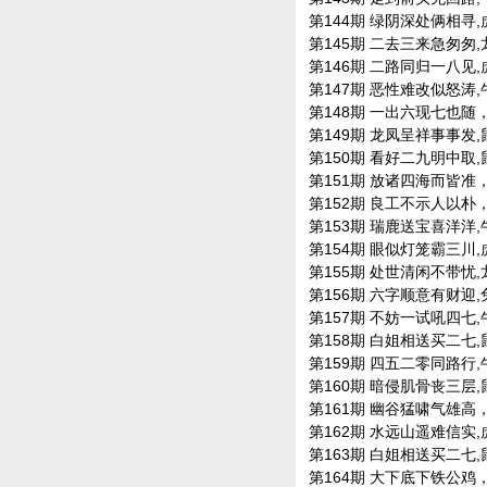
第144期 绿阴深处俩相寻,虎蛇
第145期 二去三来急匆匆,龙蛇
第146期 二路同归一八见,虎兔
第147期 恶性难改似怒涛,牛虎
第148期 一出六现七也随，虎
第149期 龙凤呈祥事事发,鼠龙
第150期 看好二九明中取,鼠虎
第151期 放诸四海而皆准，蛇
第152期 良工不示人以朴，猴
第153期 瑞鹿送宝喜洋洋,牛蛇
第154期 眼似灯笼霸三川,虎蛇
第155期 处世清闲不带忧,龙蛇
第156期 六字顺意有财迎,兔马
第157期 不妨一试吼四七,牛蛇
第158期 白姐相送买二七,鼠兔
第159期 四五二零同路行,牛龙
第160期 暗侵肌骨丧三层,鼠蛇
第161期 幽谷猛啸气雄高，虎
第162期 水远山遥难信实,虎龙
第163期 白姐相送买二七,鼠兔
第164期 大下底下铁公鸡，猴