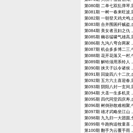
第080期 二单七双乱弹琴,鼠兔
第081期 一树一春来旺波,鼠兔
第082期 一朝登天鸡犬鸣,虎龙
第083期 合并围困歼贼盗,虎蛇
第084期 美女者丑妇之仇，鼠
第085期 幽谷猛啸气雄高,鼠兔
第086期 九沟八弯合两家，龙
第087期 机会多多博二三,牛兔
第088期 花开花落又一村,牛兔
第089期 解铃须用系铃人，兔
第090期 挟天子以令诸侯，马
第091期 回旋四八十二次,虎猴
第092期 五方六土喜迎春,鼠马
第093期 阴阳八封一玄间,鼠蛇
第094期 大圣一生多机灵，蛇
第095期 四代同堂四庆寿,虎羊
第096期 树倒孙散难相聚,牛虎
第097期 雄才武略坐江山，虎
第098期 九九归一大团圆,兔龙
第099期 牛跑狗追牧童喜，马
第100期 翻手为云覆手雨，牛