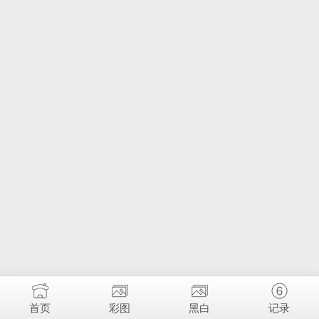
首页
彩图
黑白
记录