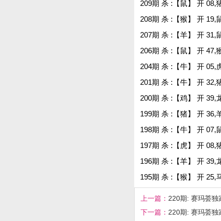
209期 杀 :【鼠】 开 08,
208期 杀 :【猴】 开 19,
207期 杀 :【羊】 开 31,
206期 杀 :【鼠】 开 47,
204期 杀 :【牛】 开 05,
201期 杀 :【牛】 开 32,
200期 杀 :【鸡】 开 39,
199期 杀 :【猪】 开 36,
198期 杀 :【牛】 开 07,
197期 杀 :【虎】 开 08,
196期 杀 :【羊】 开 39,
195期 杀 :【猴】 开 25,
上一篇：
220期: 赛玛荟
下一篇：
220期: 赛玛荟