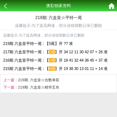
澳彩独家资料
219期: 六盒皇☆平特一尾
温馨提示:为了提高网速，部分连错期数记录已删除
温馨提示:为了提高网速，部分连错期数记录已删除
219期 六盒皇平特一尾 : 【5尾】开 ?? 准
217期 六盒皇平特一尾 : 【
2尾
】开 34 12 11 30 42 07 + 26 准
216期 六盒皇平特一尾 : 【
2尾
】开 18 41 32 44 36 45 + 37 准
215期 六盒皇平特一尾 : 【
8尾
】开 19 38 30 13 01 11 + 14 准
上一篇：
219期: 六盒皇☆合数单双
下一篇：
219期: 六盒皇☆精华五肖