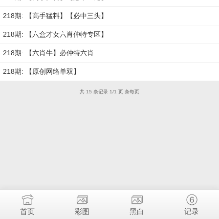
218期: 【高手猛料】【必中三头】
218期: 【六盒才女六肖仲特专区】
218期: 【六肖牛】必仲特六肖
218期: 【原创网络单双】
共 15 条记录 1/1 页 条每页
首页
彩图
黑白
记录