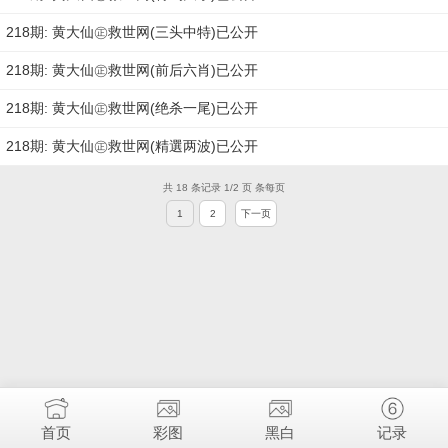
218期: 黄大仙㊣救世网(三头中特)已公开
218期: 黄大仙㊣救世网(前后六肖)已公开
218期: 黄大仙㊣救世网(绝杀一尾)已公开
218期: 黄大仙㊣救世网(精選两波)已公开
共 18 条记录 1/2 页 条每页
1
2
下一页
首页
彩图
黑白
记录