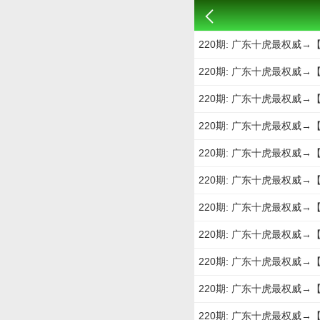
220期: 广东十虎最权威
220期: 广东十虎最权威
220期: 广东十虎最权威
220期: 广东十虎最权威
220期: 广东十虎最权威
220期: 广东十虎最权威
220期: 广东十虎最权威
220期: 广东十虎最权威
220期: 广东十虎最权威
220期: 广东十虎最权威
220期: 广东十虎最权威