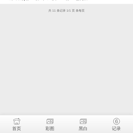
共 11 条记录 1/1 页 条每页
首页
彩图
黑白
记录