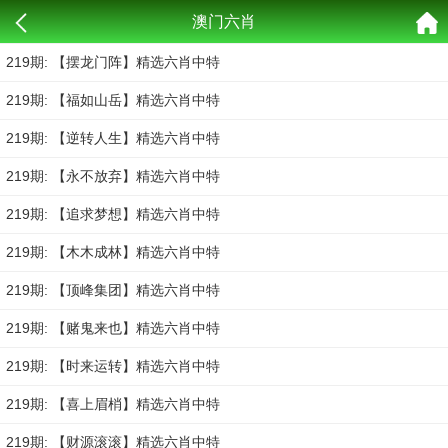
澳门六肖
219期: 【摆龙门阵】精选六肖中特
219期: 【福如山岳】精选六肖中特
219期: 【逆转人生】精选六肖中特
219期: 【永不放弃】精选六肖中特
219期: 【追求梦想】精选六肖中特
219期: 【木木成林】精选六肖中特
219期: 【顶峰集团】精选六肖中特
219期: 【赌鬼来也】精选六肖中特
219期: 【时来运转】精选六肖中特
219期: 【喜上眉梢】精选六肖中特
219期: 【财源滚滚】精选六肖中特