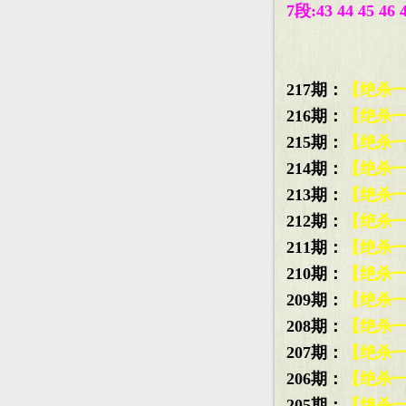
7段:43 44 45 46 4
217期：
【绝杀
216期：
【绝杀
215期：
【绝杀
214期：
【绝杀
213期：
【绝杀
212期：
【绝杀
211期：
【绝杀
210期：
【绝杀
209期：
【绝杀
208期：
【绝杀
207期：
【绝杀
206期：
【绝杀
205期：
【绝杀