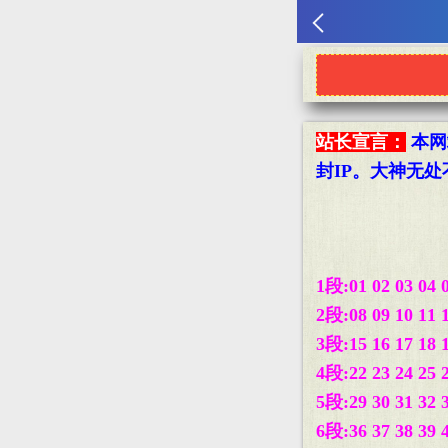
站长宣言：
本网
封IP。大神无
1段:01 02 03 04 0
2段:08 09 10 11 1
3段:15 16 17 18 1
4段:22 23 24 25 2
5段:29 30 31 32 3
6段:36 37 38 39 4