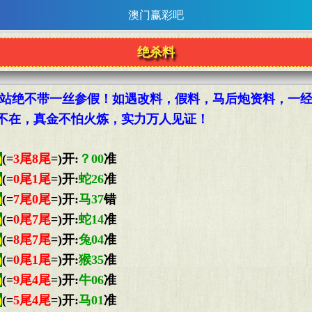
澳门赢彩吧
绝杀料
站绝不带一丝参假！如遇改料，假料，马后炮资料，一
处不在，真金不怕火炼，实力万人见证！
)
(=
3尾8尾
=)开:
？00
准
)
(=
0尾1尾
=)开:
蛇26
准
)
(=
7尾0尾
=)开:
马37
错
)
(=
0尾7尾
=)开:
蛇14
准
)
(=
8尾7尾
=)开:
兔04
准
)
(=
0尾1尾
=)开:
猴35
准
)
(=
9尾4尾
=)开:
牛06
准
)
(=
5尾4尾
=)开:
马01
准