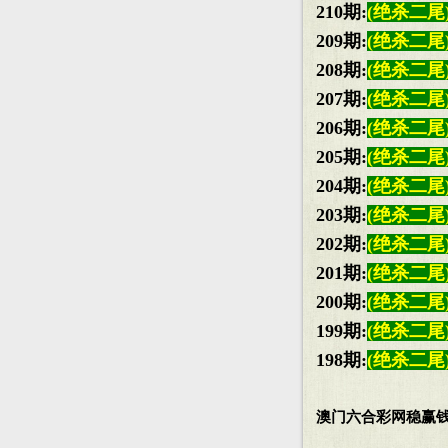
210期:
(绝杀二尾
209期:
(绝杀二尾
208期:
(绝杀二尾
207期:
(绝杀二尾
206期:
(绝杀二尾
205期:
(绝杀二尾
204期:
(绝杀二尾
203期:
(绝杀二尾
202期:
(绝杀二尾
201期:
(绝杀二尾
200期:
(绝杀二尾
199期:
(绝杀二尾
198期:
(绝杀二尾
澳门六合彩网稳赢钱