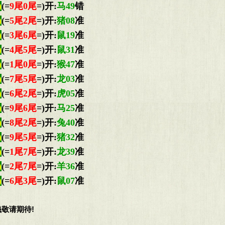
)
(=
9尾0尾
=)开:
马49
错
)
(=
5尾2尾
=)开:
猪08
准
)
(=
3尾6尾
=)开:
鼠19
准
)
(=
4尾5尾
=)开:
鼠31
准
)
(=
1尾0尾
=)开:
猴47
准
)
(=
7尾5尾
=)开:
龙03
准
)
(=
6尾2尾
=)开:
虎05
准
)
(=
9尾6尾
=)开:
马25
准
)
(=
8尾2尾
=)开:
兔40
准
)
(=
9尾5尾
=)开:
猪32
准
)
(=
1尾7尾
=)开:
龙39
准
)
(=
2尾7尾
=)开:
羊36
准
)
(=
6尾3尾
=)开:
鼠07
准
敬请期待!