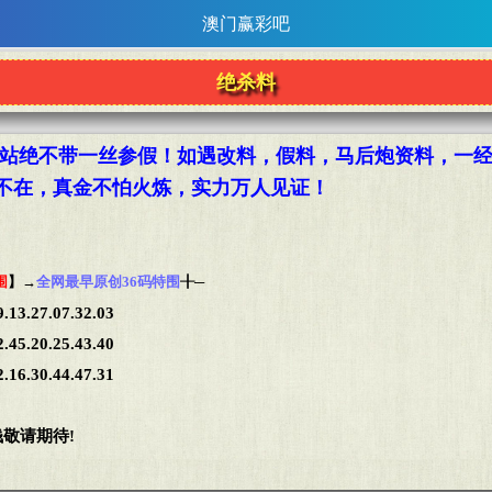
澳门赢彩吧
绝杀料
站绝不带一丝参假！如遇改料，假料，马后炮资料，一
处不在，真金不怕火炼，实力万人见证！
围
】→
全网最早原创36码特围
╂─
9.13.27.07.32.03
2.45.20.25.43.40
2.16.30.44.47.31
敬请期待!