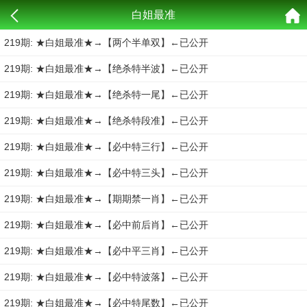
白姐最准
219期: ★白姐最准★→【两个半单双】←已公开
219期: ★白姐最准★→【绝杀特半波】←已公开
219期: ★白姐最准★→【绝杀特一尾】←已公开
219期: ★白姐最准★→【绝杀特段准】←已公开
219期: ★白姐最准★→【必中特三行】←已公开
219期: ★白姐最准★→【必中特三头】←已公开
219期: ★白姐最准★→【期期禁一肖】←已公开
219期: ★白姐最准★→【必中前后肖】←已公开
219期: ★白姐最准★→【必中平三肖】←已公开
219期: ★白姐最准★→【必中特波落】←已公开
219期: ★白姐最准★→【必中特尾数】←已公开