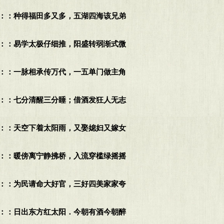
机：：种得福田多又多，五湖四海该兄弟
机：：易学太极仔细推，阳盛转弱渐式微
机：：一脉相承传万代，一五单门做主角
机：：七分清醒三分睡；借酒发狂人无志
机：：天空下着太阳雨，又娶媳妇又嫁女
机：：暖傍离宁静拂桥，入流穿槛绿摇摇
机：：为民请命大好官，三好四美家家夸
机：：日出东方红太阳．今朝有酒今朝醉