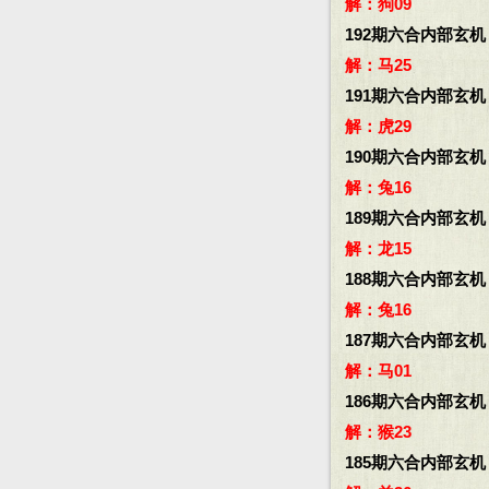
解：狗09
192期六合内部玄
解：马25
191期六合内部玄
解：虎29
190期六合内部玄
解：兔16
189期六合内部玄
解：龙15
188期六合内部玄
解：兔16
187期六合内部玄
解：马01
186期六合内部玄
解：猴23
185期六合内部玄