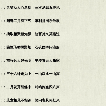
机：：含笑动人心意切，三次消息五更风
机：：阳春二月有正气，唯利是图乐欣欣
机：：摘取相聚相知缘，短暂持久莫错过
机：：隐隐飞桥隔野烟，石矾西畔问渔船
机：：前程远大好光明，平步青云大赢家
机：：三十六计走为上，一山双比一山高
机：：二月花开引蝶来，鸡鸣狗盗四八声
机：：儿童相见不相识，笑问客从何处来