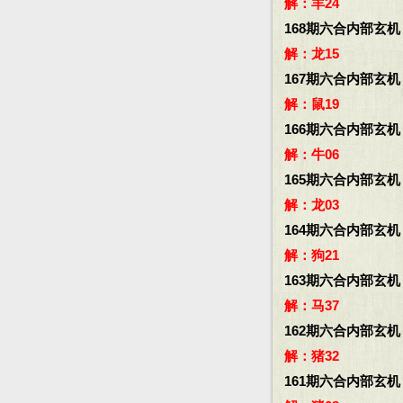
解：羊24
168期六合内部玄
解：龙15
167期六合内部玄
解：鼠19
166期六合内部玄
解：牛06
165期六合内部玄
解：龙03
164期六合内部玄
解：狗21
163期六合内部玄
解：马37
162期六合内部玄
解：猪32
161期六合内部玄