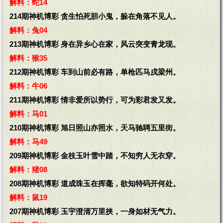
解料：蛇14
214期神机博彩 贪生怕死胆小鬼，躲在角落不见人。
解料：兔04
213期神机博彩 身在异乡心在家，风云突变青龙现。
解料：猴35
212期神机博彩 车到山前必有路，单枪匹马戌梁州。
解料：牛06
211期神机博彩 情非爱所以势行，可为彩君发又发。
解料：马01
210期神机博彩 旭日照山亦照水，天马驰聘五里街。
解料：马49
209期神机博彩 金枝玉叶雪中踏，不知穷人无衣穿。
解料：猪08
208期神机博彩 道成珠玉在挥毫，欲知特码开何处。
解料：鼠19
207期神机博彩 玉宇澄清万里挟，一身如材无气力。