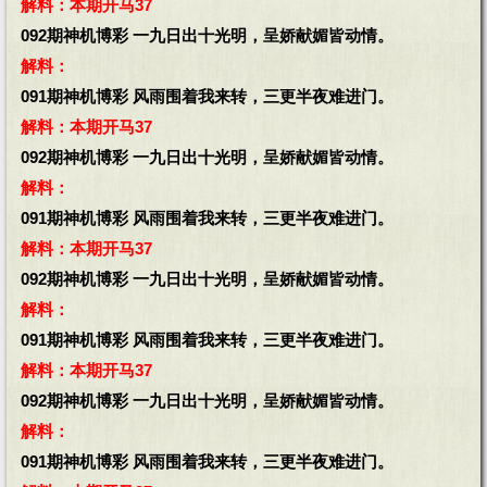
解料：本期开马37
092期神机博彩 一九日出十光明，呈娇献媚皆动情。
解料：
091期神机博彩 风雨围着我来转，三更半夜难进门。
解料：本期开马37
092期神机博彩 一九日出十光明，呈娇献媚皆动情。
解料：
091期神机博彩 风雨围着我来转，三更半夜难进门。
解料：本期开马37
092期神机博彩 一九日出十光明，呈娇献媚皆动情。
解料：
091期神机博彩 风雨围着我来转，三更半夜难进门。
解料：本期开马37
092期神机博彩 一九日出十光明，呈娇献媚皆动情。
解料：
091期神机博彩 风雨围着我来转，三更半夜难进门。