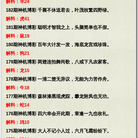
解料：羊24
182期神机博彩 千襄不休送君去，叶茂枝繁四野绿。
解料：虎41
181期神机博彩 聪明才智我之上，头脑简单也不假。
解料：鼠19
180期神机博彩 百年大计发一发，海底龙宫戏珍珠。
解料：狗21
179期神机博彩 两翅连拍舞尚歌，八戒下凡农家客。
解料：龙15
178期神机博彩 一清二楚无异议，无能为力苦作舟。
解料：牛18
177期神机博彩 森林漆黑现虎踪，攀龙附凤也无功。
解料：蛇14
176期神机博彩 四六幸会开此期，章逢一九也收礼。
解料：鸡10
175期神机博彩 大人不记小人过，六月飞霜纷纷下。