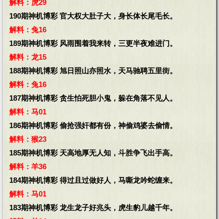
解料：虎29
190期神机博彩 官大权大肚子大，身长体长尾毛长。
解料：兔16
189期神机博彩 风雨围着我来转，三更半夜难进门。
解料：龙15
188期神机博彩 旭日照山亦照水，天马驰聘五里街。
解料：兔16
187期神机博彩 贪生怕死胆小鬼，躲在角落不见人。
解料：马01
186期神机博彩 偷抢强奸都有份，神偷鸡婆去偷情。
解料：猴23
185期神机博彩 天高地厚无人知，斗胜争飞出手高。
解料：羊36
184期神机博彩 得过且过做好人，马嘶龙吟蛇缠来。
解料：马01
183期神机博彩 龙生龙子好兆头，虎生豹儿越千年。