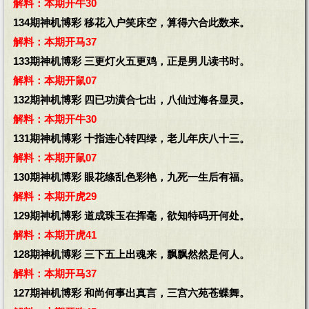
解料：本期开牛30
134期神机博彩 移花入户笑床空，算得六合此数来。
解料：本期开马37
133期神机博彩 三更灯火五更鸡，正是男儿读书时。
解料：本期开鼠07
132期神机博彩 四已功潢合七出，八仙过海各显灵。
解料：本期开牛30
131期神机博彩 十指连心转四绿，老儿年庆八十三。
解料：本期开鼠07
130期神机博彩 眼花绦乱色彩艳，九死一生后有福。
解料：本期开虎29
129期神机博彩 道成珠玉在挥毫，欲知特码开何处。
解料：本期开虎41
128期神机博彩 三下五上出魂来，飘飘然然是何人。
解料：本期开马37
127期神机博彩 和尚何事出真言，三宫六苑苍蝶舞。