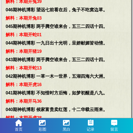
解料：本期开兔39
046期神机博彩 望远七前看在后，兔子不吃窝边草。
解料：本期开兔03
045期神机博彩 两手腾空谁来合，五三二四话十四。
解料：本期开蛇01
044期神机博彩 一九日出十光明，呈娇献媚皆动情。
解料：本期开猪19
043期神机博彩 两手腾空谁来合，五三二四话十四。
解料：本期开蛇13
042期神机博彩 一草一木一世界，五湖四海六大洲。
解料：本期开虎16
041期神机博彩 不知惜时方后悔，如梦初醒是八九。
解料：本期开马36
040期神机博彩 候家富贵卖红莲，十二华载云雨来。
解料：本期开虎28
039期神机博彩 三下五上出魂来，飘飘然然是何人。
首页
彩图
黑白
记录
留言