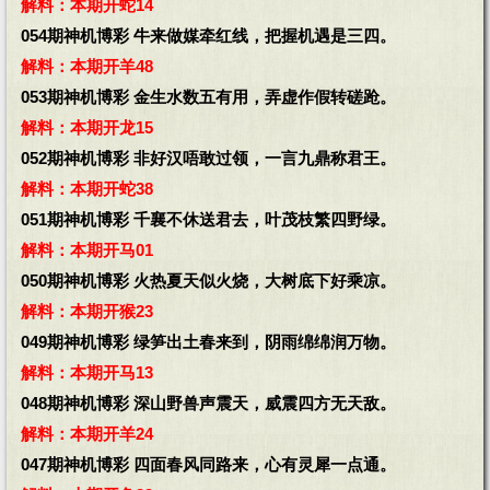
解料：本期开蛇14
054期神机博彩 牛来做媒牵红线，把握机遇是三四。
解料：本期开羊48
053期神机博彩 金生水数五有用，弄虚作假转磋跄。
解料：本期开龙15
052期神机博彩 非好汉唔敢过领，一言九鼎称君王。
解料：本期开蛇38
051期神机博彩 千襄不休送君去，叶茂枝繁四野绿。
解料：本期开马01
050期神机博彩 火热夏天似火烧，大树底下好乘凉。
解料：本期开猴23
049期神机博彩 绿笋出土春来到，阴雨绵绵润万物。
解料：本期开马13
048期神机博彩 深山野兽声震天，威震四方无天敌。
解料：本期开羊24
047期神机博彩 四面春风同路来，心有灵犀一点通。